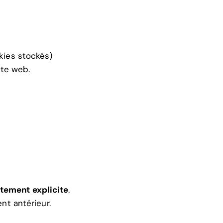
kies stockés)
ite web.
tement explicite
.
nt antérieur.